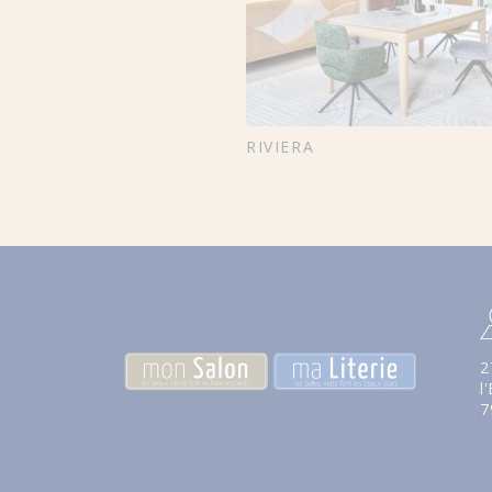
RIVIERA
2
l
7