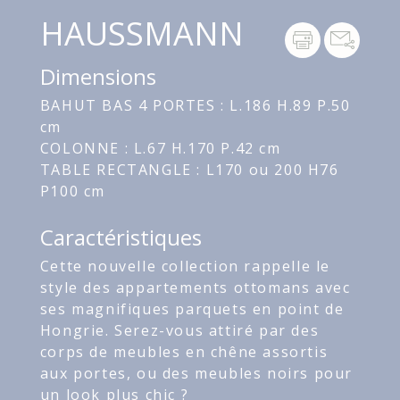
HAUSSMANN
Dimensions
BAHUT BAS 4 PORTES : L.186 H.89 P.50
cm
COLONNE : L.67 H.170 P.42 cm
TABLE RECTANGLE : L170 ou 200 H76
P100 cm
Caractéristiques
Cette
nouvelle
collection
rappelle
le
style
des
appartements
ottomans
avec
ses
magnifiques
parquets
en
point
de
Hongrie. Serez-vous attiré
par
des
corps
de
meubles
en
chêne
assortis
aux
portes
,
ou
des
meubles
noirs
pour
un
look
plus
chic
?