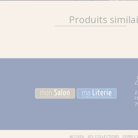
Produits simila
2
l
7
ACCUEIL
LES COLLECTIONS
OFFRES