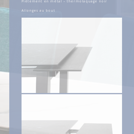
Piètement en métal – thermolaquage noir
Allonges au bout