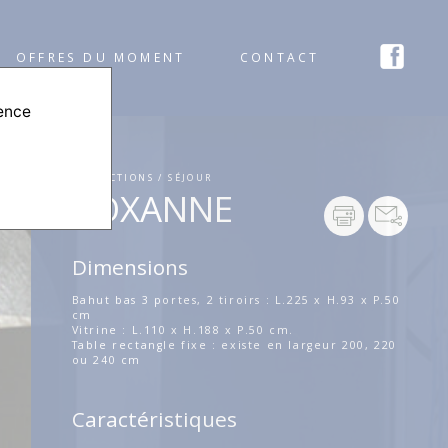
OFFRES DU MOMENT
CONTACT
ience
COLLECTIONS / SÉJOUR
ROXANNE
Dimensions
Bahut bas 3 portes, 2 tiroirs : L.225 x H.93 x P.50
cm
Vitrine : L.110 x H.188 x P.50 cm.
Table rectangle fixe : existe en largeur 200, 220
ou 240 cm
Caractéristiques