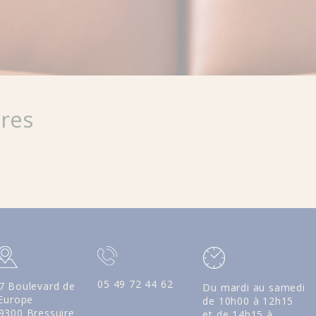
ires
05 49 72 44 62
7 Boulevard de
Du mardi au samedi
'Europe
de 10h00 à 12h15
9300 Bressuire
et de 14h15 à