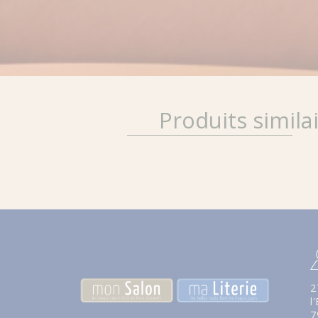
Produits simila
2
l
7