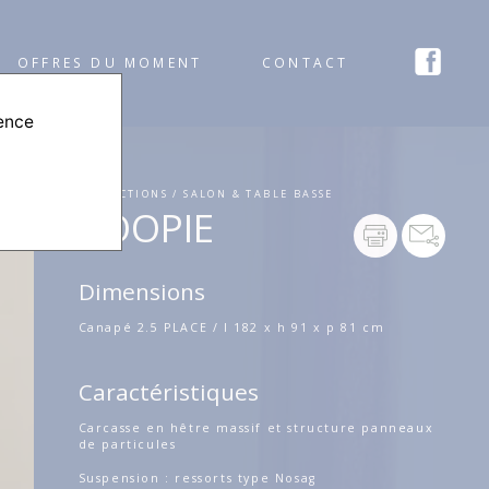
OFFRES DU MOMENT
CONTACT
ience
COLLECTIONS / SALON & TABLE BASSE
TOOPIE
Dimensions
Canapé 2.5 PLACE / l 182 x h 91 x p 81 cm
Caractéristiques
Carcasse en hêtre massif et structure panneaux
de particules
Suspension : ressorts type Nosag