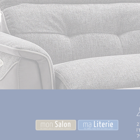
2
l
7