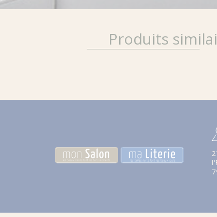
Produits simila
2
l
7