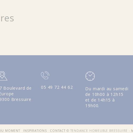
ires
05 49 72 44 62
7 Boulevard de
Du mardi au samedi
'Europe
de 10h00 à 12h15
9300 Bressuire
et de 14h15 à
19h00.
 DU MOMENT
INSPIRATIONS
CONTACT
© TENDANCE HOMEUBLE BRESSUIRE -