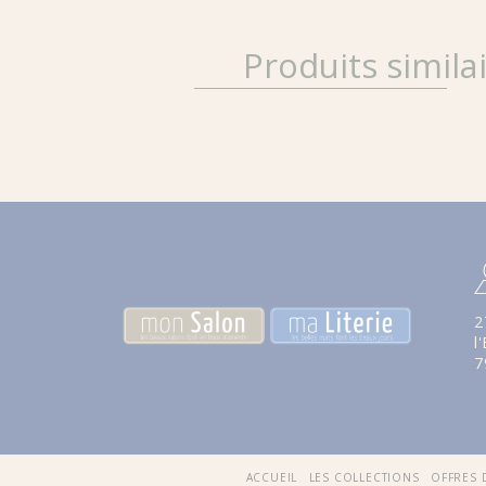
Produits simila
2
l
7
ACCUEIL
LES COLLECTIONS
OFFRES